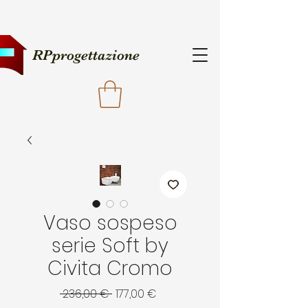
RPprogettazione
Vaso sospeso
serie Soft by
Civita Cromo
Prezzo
Prezzo
 236,00 € 
177,00 €